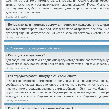
администраторы могут иметь специальные звания. Обычно звания отобра
звание, поскольку они устанавливаются администрацией. Пожалуйста, н
операциями вы добьетесь лишь того, что администратор просто-напросто
администратора форума.
Вернуться наверх
» Почему, когда я нажимаю ссылку для отправки пользователю элект
Только зарегистрированные пользователи могут отправлять электронны
предотвращения злоупотреблений использования почтовой системы анон
Вернуться наверх
Создание и размещение сообщений
» Как создать новую тему?
Для создания новой темы в одном из форумов щелкните соответствующую
вам возможности перечислены внизу страниц форумов или тем (список
В
Вернуться наверх
» Как отредактировать или удалить сообщение?
Если вы не являетесь администратором или модератором форума, то вы 
сообщение», иногда лишь в течение ограниченного времени после его 
надпись ниже отредактированного вами сообщения. Эта надпись будет по
других пользователей, и если сообщение редактировали администраторы
могут удалять свои сообщения, если после них есть сообщения от других
Вернуться наверх
» Как добавить подпись к своему сообщению?