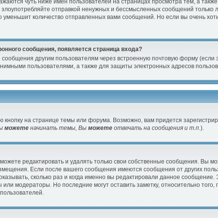
жаются чуть ниже имен пользователей на страницах просмотра тем, а также
е злоупотребляйте отправкой ненужных и бессмысленных сообщений только л
 уменьшит количество отправленных вами сообщений. Но если вы очень хоти
ронного сообщения, появляется страница входа?
е сообщения другим пользователям через встроенную почтовую форму (если 
имными пользователями, а также для защиты электронных адресов пользов
 кнопку на странице темы или форума. Возможно, вам придется зарегистри
ы
можете
начинать темы, Вы
можете
отвечать на сообщения и т.п.
).
можете редактировать и удалять только свои собственные сообщения. Вы мо
размещения. Если после вашего сообщения имеются сообщения от других пол
казывать, сколько раз и когда именно вы редактировали данное сообщение.
 или модераторы. Но последние могут оставить заметку, относительно того
 пользователей.