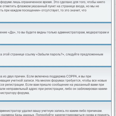
 форуме лишь ограниченное время. Это сделано для того, чтобы никто
те отметить флажком указанный пункт на странице входа, но мы не
ь при каждом посещении» отсутствует, то это значит, что
ение «Да», то вы будете видны только администраторам, модераторам и
е на этой странице ссылку «Забыли пароль?», следуйте предложенным
на из двух причин. Если включена поддержка COPPA, и вы при
тивация учетной записи. На многих форумах требуется, чтобы все новые
ессе регистрации. Если вам пришло сообщение на указанный вами при
зали неправильный адрес при регистрации, либо он заблокирован каким-
инистратору форума.
дминистратор удалил вашу учетную запись по каким-либо причинам.
я размера базы данных. Попробуйте зарегистрироваться снова и принять