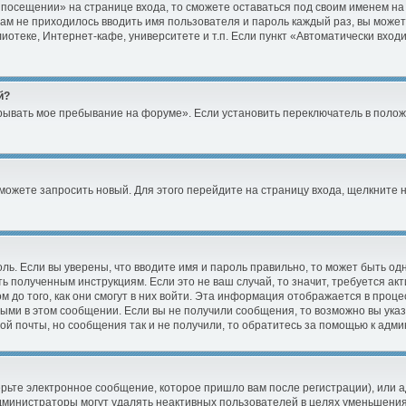
посещении» на странице входа, то сможете оставаться под своим именем на
вам не приходилось вводить имя пользователя и пароль каждый раз, вы може
теке, Интернет-кафе, университете и т.п. Если пункт «Автоматически входит
й?
рывать мое пребывание на форуме». Если установить переключатель в полож
а можете запросить новый. Для этого перейдите на страницу входа, щелкнит
ль. Если вы уверены, что вводите имя и пароль правильно, то может быть од
ть полученным инструкциям. Если это не ваш случай, то значит, требуется ак
до того, как они смогут в них войти. Эта информация отображается в проц
ными в этом сообщении. Если вы не получили сообщения, то возможно вы ука
ой почты, но сообщения так и не получили, то обратитесь за помощью к адм
рьте электронное сообщение, которое пришло вам после регистрации), или а
Администраторы могут удалять неактивных пользователей в целях уменьшени