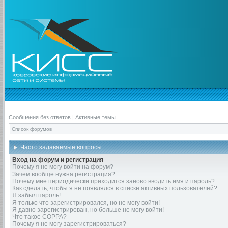
Сообщения без ответов
|
Активные темы
Список форумов
Часто задаваемые вопросы
Вход на форум и регистрация
Почему я не могу войти на форум?
Зачем вообще нужна регистрация?
Почему мне периодически приходится заново вводить имя и пароль?
Как сделать, чтобы я не появлялся в списке активных пользователей?
Я забыл пароль!
Я только что зарегистрировался, но не могу войти!
Я давно зарегистрирован, но больше не могу войти!
Что такое COPPA?
Почему я не могу зарегистрироваться?