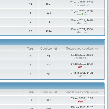
20 июл 2021, 17:57
41
1507
[Undead]
01 дек 2020, 21:32
8
193
svic2
08 ноя 2017, 14:07
9
75
Mash
15 ноя 2021, 15:57
67
1651
Mash
Темы
Сообщений
Последнее сообщение
31 дек 2011, 23:39
1
21
Zavarzinp
14 дек 2010, 10:37
1
13
kiss
27 янв 2011, 14:21
6
35
2go
Темы
Сообщений
Последнее сообщение
03 авг 2016, 18:28
76
687
alien
25 сен 2018, 11:20
109
649