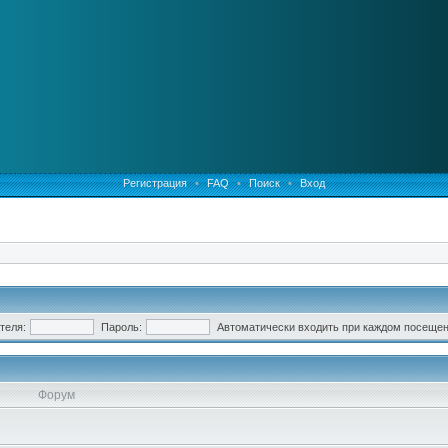
Регистрация
•
FAQ
•
Поиск
•
Вход
теля:
Пароль:
Автоматически входить при каждом посеще
Форум