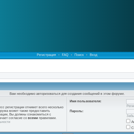
Регистрация
•
FAQ
•
Поиск
•
Вход
Вам необходимо авторизоваться для создания сообщений в этом форуме.
Имя пользователя:
Реги
есс регистрации отнимет всего несколько
орума может также предоставить
Пароль:
ации, Вы должны ознакомиться с
Забы
ачает согласие со
всеми
правилами.
ьности
А
С