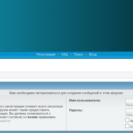
Регистрация
•
FAQ
•
Поиск
•
Вход
Вам необходимо авторизоваться для создания сообщений в этом форуме.
Имя пользователя:
Реги
есс регистрации отнимет всего несколько
орума может также предоставить
Пароль:
ации, Вы должны ознакомиться с
Забы
ачает согласие со
всеми
правилами.
ьности
А
С