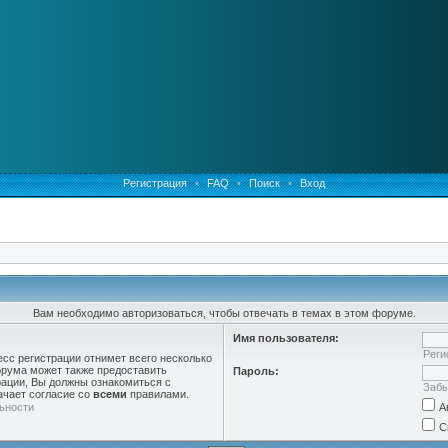
Регистрация
•
FAQ
•
Поиск
•
Вход
Вам необходимо авторизоваться, чтобы отвечать в темах в этом форуме.
Имя пользователя:
Реги
есс регистрации отнимет всего несколько
орума может также предоставить
Пароль:
ации, Вы должны ознакомиться с
Забы
ачает согласие со
всеми
правилами.
ьности
А
С