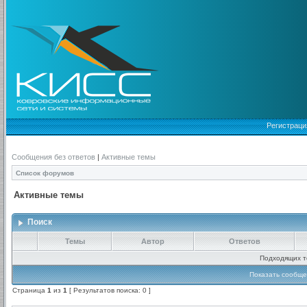
Регистраци
Сообщения без ответов
|
Активные темы
Список форумов
Активные темы
Поиск
Темы
Автор
Ответов
Подходящих т
Показать сообще
Страница
1
из
1
[ Результатов поиска: 0 ]