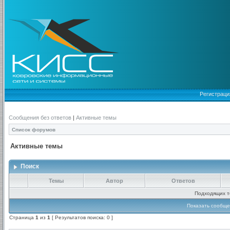
Регистраци
Сообщения без ответов
|
Активные темы
Список форумов
Активные темы
Поиск
Темы
Автор
Ответов
Подходящих т
Показать сообще
Страница
1
из
1
[ Результатов поиска: 0 ]