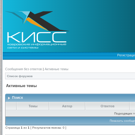
Регистраци
Сообщения без ответов
|
Активные темы
Список форумов
Активные темы
Поиск
Темы
Автор
Ответов
Подходящих т
Показать сообще
Страница
1
из
1
[ Результатов поиска: 0 ]