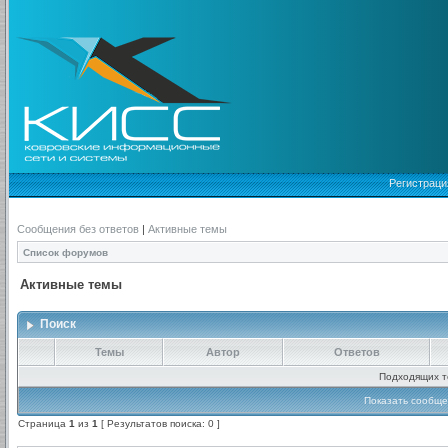
Регистраци
Сообщения без ответов
|
Активные темы
Список форумов
Активные темы
Поиск
Темы
Автор
Ответов
Подходящих т
Показать сообще
Страница
1
из
1
[ Результатов поиска: 0 ]