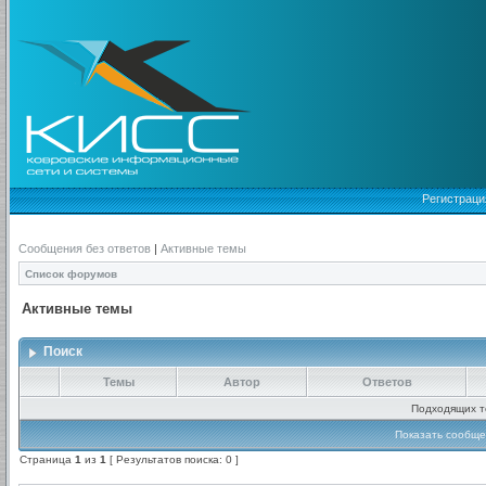
Регистраци
Сообщения без ответов
|
Активные темы
Список форумов
Активные темы
Поиск
Темы
Автор
Ответов
Подходящих т
Показать сообще
Страница
1
из
1
[ Результатов поиска: 0 ]