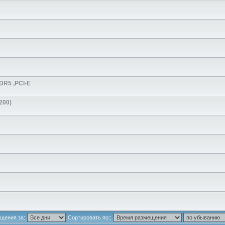
DR5 ,PCI-E
200)
щения за:
Сортировать по::