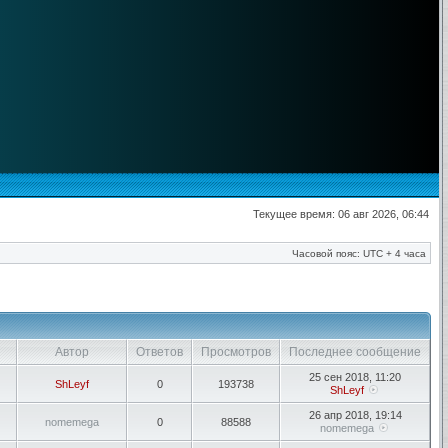
Текущее время: 06 авг 2026, 06:44
Часовой пояс: UTC + 4 часа
Автор
Ответов
Просмотров
Последнее сообщение
25 сен 2018, 11:20
ShLeyf
0
193738
ShLeyf
26 апр 2018, 19:14
nomemega
0
88588
nomemega