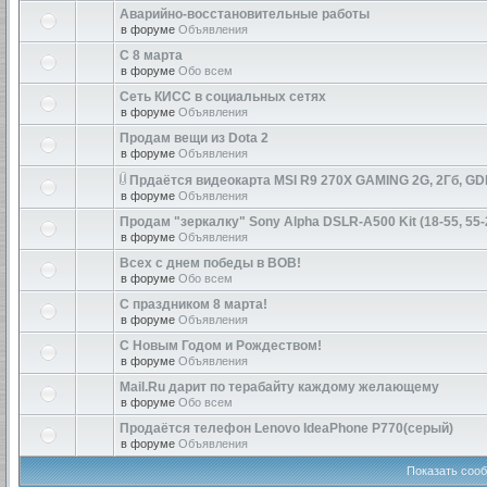
Аварийно-восстановительные работы
в форуме
Объявления
С 8 марта
в форуме
Обо всем
Сеть КИСС в социальных сетях
в форуме
Объявления
Продам вещи из Dota 2
в форуме
Объявления
Прдаётся видеокарта MSI R9 270X GAMING 2G, 2Гб, GD
в форуме
Объявления
Продам "зеркалку" Sony Alpha DSLR-A500 Kit (18-55, 55-
в форуме
Объявления
Всех с днем победы в ВОВ!
в форуме
Обо всем
С праздником 8 марта!
в форуме
Объявления
С Новым Годом и Рождеством!
в форуме
Объявления
Mail.Ru дарит по терабайту каждому желающему
в форуме
Обо всем
Продаётся телефон Lenovo IdeaPhone P770(серый)
в форуме
Объявления
Показать сооб