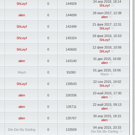
24 апр 2018, 18:14
ShLeyf
0
144929
ShLeyf
28 июл 2017, 12:38
alien
0
144699
alien
21 фев 2017, 12:31
ShLeyf
0
142499
ShLeyf
29 фев 2016, 15:53
ShLeyf
0
145324
ShLeyf
12 фев 2016, 10:56
ShLeyf
0
140600
ShLeyf
31 дек 2015, 16:08
alien
0
143140
alien
01 дек 2015, 19:06
Mash
0
91060
Mash
22 сен 2015, 19:02
ShLeyf
0
139543
ShLeyf
23 май 2015, 17:30
alien
0
100336
alien
22 май 2015, 09:13
alien
0
135711
alien
30 апр 2015, 18:15
alien
0
135767
alien
04 апр 2015, 20:33
Die Die My Darling
0
133509
Die Die My Darling