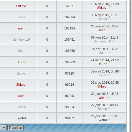
12 мар 2015, 17:29
ShLeyf
0
131371
ShLeyf
08 мар 2015, 13:51
Борис
0
102604
Борис
27 ноя 2014, 00:42
alien
0
107124
alien
05 ноя 2014, 21:47
demonkuz9
0
106481
demonkuz9
25 авг 2014, 14:20
Mash
0
106266
Mash
24 июл 2014, 21:52
Dr.Zed
0
101263
Dr.Zed
09 май 2014, 06:40
Борис
0
97120
Борис
06 мар 2014, 10:38
ShLeyf
0
96214
ShLeyf
31 дек 2013, 15:28
alien
0
96990
alien
27 дек 2013, 09:14
Борис
0
98024
Борис
26 дек 2013, 17:18
Skofild
0
96452
Skofild