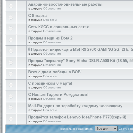
Аварийно-восстановительные работы
в форуме
Объявления
С 8 марта
в форуме
Обо всем
Сеть КИСС в социальных сетях
в форуме
Объявления
Продам вещи из Dota 2
в форуме
Объявления
Прдаётся видеокарта MSI R9 270X GAMING 2G, 2Гб, 
в форуме
Объявления
Продам "зеркалку" Sony Alpha DSLR-A500 Kit (18-55, 55
в форуме
Объявления
Всех с днем победы в ВОВ!
в форуме
Обо всем
С праздником 8 марта!
в форуме
Объявления
С Новым Годом и Рождеством!
в форуме
Объявления
Mail.Ru дарит по терабайту каждому желающему
в форуме
Обо всем
Продаётся телефон Lenovo IdeaPhone P770(серый)
в форуме
Объявления
Показать сообщения за:
Сортирова