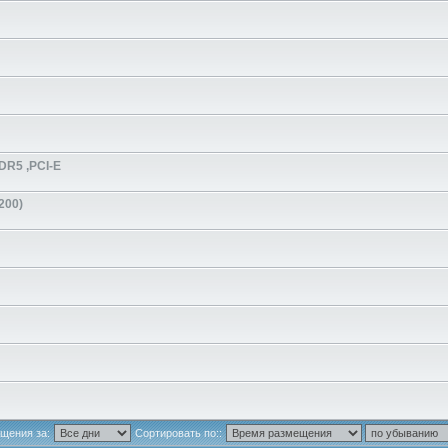
DR5 ,PCI-E
200)
щения за:
Сортировать по::