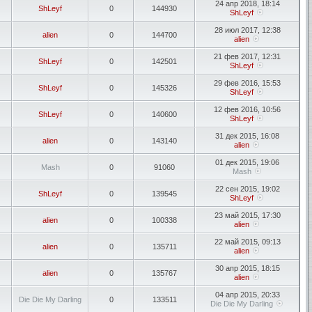
24 апр 2018, 18:14
ShLeyf
0
144930
ShLeyf
28 июл 2017, 12:38
alien
0
144700
alien
21 фев 2017, 12:31
ShLeyf
0
142501
ShLeyf
29 фев 2016, 15:53
ShLeyf
0
145326
ShLeyf
12 фев 2016, 10:56
ShLeyf
0
140600
ShLeyf
31 дек 2015, 16:08
alien
0
143140
alien
01 дек 2015, 19:06
Mash
0
91060
Mash
22 сен 2015, 19:02
ShLeyf
0
139545
ShLeyf
23 май 2015, 17:30
alien
0
100338
alien
22 май 2015, 09:13
alien
0
135711
alien
30 апр 2015, 18:15
alien
0
135767
alien
04 апр 2015, 20:33
Die Die My Darling
0
133511
Die Die My Darling