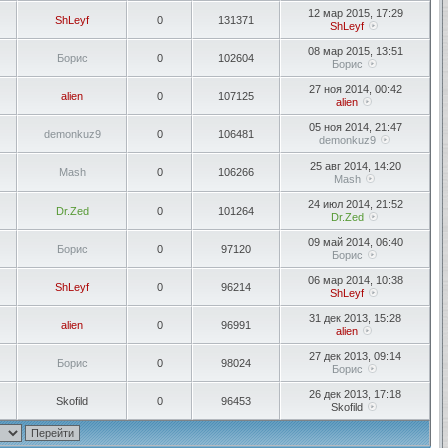
12 мар 2015, 17:29
ShLeyf
0
131371
ShLeyf
08 мар 2015, 13:51
Борис
0
102604
Борис
27 ноя 2014, 00:42
alien
0
107125
alien
05 ноя 2014, 21:47
demonkuz9
0
106481
demonkuz9
25 авг 2014, 14:20
Mash
0
106266
Mash
24 июл 2014, 21:52
Dr.Zed
0
101264
Dr.Zed
09 май 2014, 06:40
Борис
0
97120
Борис
06 мар 2014, 10:38
ShLeyf
0
96214
ShLeyf
31 дек 2013, 15:28
alien
0
96991
alien
27 дек 2013, 09:14
Борис
0
98024
Борис
26 дек 2013, 17:18
Skofild
0
96453
Skofild