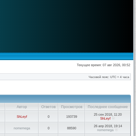
Текущее время: 07 авг 2026, 00:52
Часовой пояс: UTC + 4 часа
Автор
Ответов
Просмотров
Последнее сообщение
25 сен 2018, 11:20
ShLeyf
0
193739
ShLeyf
26 апр 2018, 19:14
nomemega
0
88590
nomemega