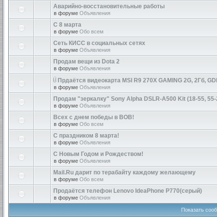
Аварийно-восстановительные работы
в форуме
Объявления
С 8 марта
в форуме
Обо всем
Сеть КИСС в социальных сетях
в форуме
Объявления
Продам вещи из Dota 2
в форуме
Объявления
Прдаётся видеокарта MSI R9 270X GAMING 2G, 2Гб, GD
в форуме
Объявления
Продам "зеркалку" Sony Alpha DSLR-A500 Kit (18-55, 55-
в форуме
Объявления
Всех с днем победы в ВОВ!
в форуме
Обо всем
С праздником 8 марта!
в форуме
Объявления
С Новым Годом и Рождеством!
в форуме
Объявления
Mail.Ru дарит по терабайту каждому желающему
в форуме
Обо всем
Продаётся телефон Lenovo IdeaPhone P770(серый)
в форуме
Объявления
Показать сооб