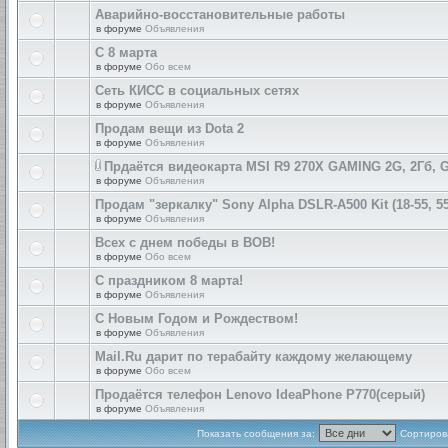
Аварийно-восстановительные работы
в форуме
Объявления
С 8 марта
в форуме
Обо всем
Сеть КИСС в социальных сетях
в форуме
Объявления
Продам вещи из Dota 2
в форуме
Объявления
Прдаётся видеокарта MSI R9 270X GAMING 2G, 2Гб, 
в форуме
Объявления
Продам "зеркалку" Sony Alpha DSLR-A500 Kit (18-55, 55
в форуме
Объявления
Всех с днем победы в ВОВ!
в форуме
Обо всем
С праздником 8 марта!
в форуме
Объявления
С Новым Годом и Рождеством!
в форуме
Объявления
Mail.Ru дарит по терабайту каждому желающему
в форуме
Обо всем
Продаётся телефон Lenovo IdeaPhone P770(серый)
в форуме
Объявления
Показать сообщения за:
Сортирова