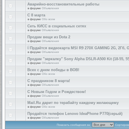
Аварийно-восстановительные работы
в форуме
Объявления
С 8 марта
в форуме
Обо всем
Сеть КИСС в социальных сетях
в форуме
Объявления
Продам вещи из Dota 2
в форуме
Объявления
Прдаётся видеокарта MSI R9 270X GAMING 2G, 2Гб, 
в форуме
Объявления
Продам "зеркалку" Sony Alpha DSLR-A500 Kit (18-55, 55
в форуме
Объявления
Всех с днем победы в ВОВ!
в форуме
Обо всем
С праздником 8 марта!
в форуме
Объявления
С Новым Годом и Рождеством!
в форуме
Объявления
Mail.Ru дарит по терабайту каждому желающему
в форуме
Обо всем
Продаётся телефон Lenovo IdeaPhone P770(серый)
в форуме
Объявления
Показать сообщения за:
Сортирова