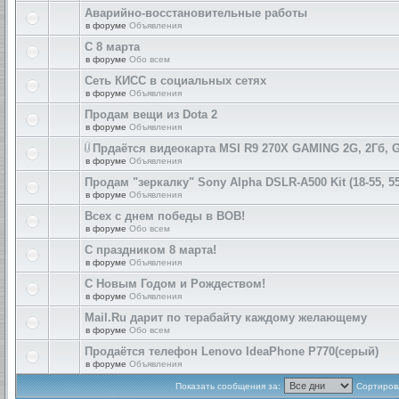
Аварийно-восстановительные работы
в форуме
Объявления
С 8 марта
в форуме
Обо всем
Сеть КИСС в социальных сетях
в форуме
Объявления
Продам вещи из Dota 2
в форуме
Объявления
Прдаётся видеокарта MSI R9 270X GAMING 2G, 2Гб, 
в форуме
Объявления
Продам "зеркалку" Sony Alpha DSLR-A500 Kit (18-55, 55
в форуме
Объявления
Всех с днем победы в ВОВ!
в форуме
Обо всем
С праздником 8 марта!
в форуме
Объявления
С Новым Годом и Рождеством!
в форуме
Объявления
Mail.Ru дарит по терабайту каждому желающему
в форуме
Обо всем
Продаётся телефон Lenovo IdeaPhone P770(серый)
в форуме
Объявления
Показать сообщения за:
Сортирова