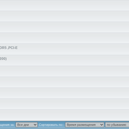
DR5 ,PCI-E
200)
щения за:
Сортировать по::