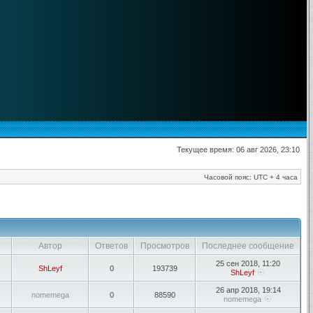
Текущее время: 06 авг 2026, 23:10
Часовой пояс: UTC + 4 часа
Автор
Ответов
Просмотров
Последнее сообщение
25 сен 2018, 11:20
ShLeyf
0
193739
ShLeyf
26 апр 2018, 19:14
nomemega
0
88590
nomemega