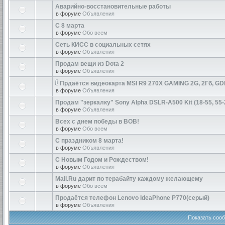
Аварийно-восстановительные работы
в форуме
Объявления
С 8 марта
в форуме
Обо всем
Сеть КИСС в социальных сетях
в форуме
Объявления
Продам вещи из Dota 2
в форуме
Объявления
Прдаётся видеокарта MSI R9 270X GAMING 2G, 2Гб, GD
в форуме
Объявления
Продам "зеркалку" Sony Alpha DSLR-A500 Kit (18-55, 55-
в форуме
Объявления
Всех с днем победы в ВОВ!
в форуме
Обо всем
С праздником 8 марта!
в форуме
Объявления
С Новым Годом и Рождеством!
в форуме
Объявления
Mail.Ru дарит по терабайту каждому желающему
в форуме
Обо всем
Продаётся телефон Lenovo IdeaPhone P770(серый)
в форуме
Объявления
Показать сооб