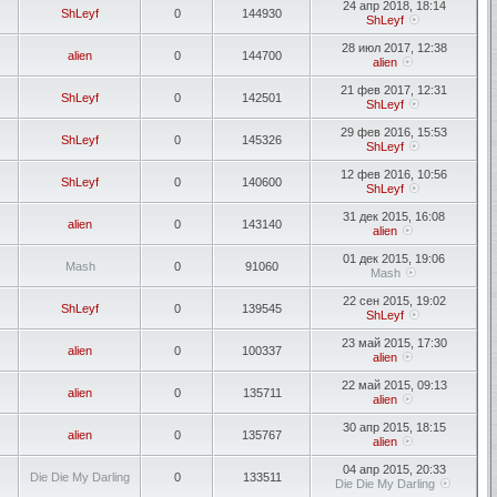
24 апр 2018, 18:14
ShLeyf
0
144930
ShLeyf
28 июл 2017, 12:38
alien
0
144700
alien
21 фев 2017, 12:31
ShLeyf
0
142501
ShLeyf
29 фев 2016, 15:53
ShLeyf
0
145326
ShLeyf
12 фев 2016, 10:56
ShLeyf
0
140600
ShLeyf
31 дек 2015, 16:08
alien
0
143140
alien
01 дек 2015, 19:06
Mash
0
91060
Mash
22 сен 2015, 19:02
ShLeyf
0
139545
ShLeyf
23 май 2015, 17:30
alien
0
100337
alien
22 май 2015, 09:13
alien
0
135711
alien
30 апр 2015, 18:15
alien
0
135767
alien
04 апр 2015, 20:33
Die Die My Darling
0
133511
Die Die My Darling