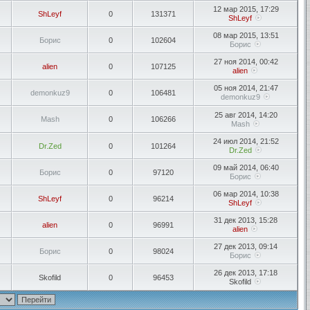
12 мар 2015, 17:29
ShLeyf
0
131371
ShLeyf
08 мар 2015, 13:51
Борис
0
102604
Борис
27 ноя 2014, 00:42
alien
0
107125
alien
05 ноя 2014, 21:47
demonkuz9
0
106481
demonkuz9
25 авг 2014, 14:20
Mash
0
106266
Mash
24 июл 2014, 21:52
Dr.Zed
0
101264
Dr.Zed
09 май 2014, 06:40
Борис
0
97120
Борис
06 мар 2014, 10:38
ShLeyf
0
96214
ShLeyf
31 дек 2013, 15:28
alien
0
96991
alien
27 дек 2013, 09:14
Борис
0
98024
Борис
26 дек 2013, 17:18
Skofild
0
96453
Skofild