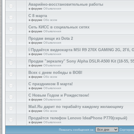
Аварийно-восстановительные работы
в форуме
Объявления
С 8 марта
в форуме
Обо всем
Сеть КИСС в социальных сетях
в форуме
Объявления
Продам вещи из Dota 2
в форуме
Объявления
Прдаётся видеокарта MSI R9 270X GAMING 2G, 2Гб, 
в форуме
Объявления
Продам "зеркалку" Sony Alpha DSLR-A500 Kit (18-55, 55
в форуме
Объявления
Всех с днем победы в ВОВ!
в форуме
Обо всем
С праздником 8 марта!
в форуме
Объявления
С Новым Годом и Рождеством!
в форуме
Объявления
Mail.Ru дарит по терабайту каждому желающему
в форуме
Обо всем
Продаётся телефон Lenovo IdeaPhone P770(серый)
в форуме
Объявления
Показать сообщения за:
Сортирова