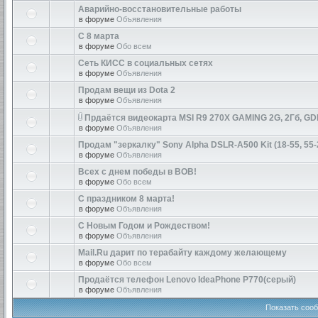
Аварийно-восстановительные работы
в форуме
Объявления
С 8 марта
в форуме
Обо всем
Сеть КИСС в социальных сетях
в форуме
Объявления
Продам вещи из Dota 2
в форуме
Объявления
Прдаётся видеокарта MSI R9 270X GAMING 2G, 2Гб, GD
в форуме
Объявления
Продам "зеркалку" Sony Alpha DSLR-A500 Kit (18-55, 55-
в форуме
Объявления
Всех с днем победы в ВОВ!
в форуме
Обо всем
С праздником 8 марта!
в форуме
Объявления
С Новым Годом и Рождеством!
в форуме
Объявления
Mail.Ru дарит по терабайту каждому желающему
в форуме
Обо всем
Продаётся телефон Lenovo IdeaPhone P770(серый)
в форуме
Объявления
Показать сооб