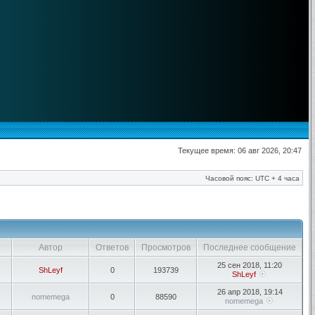
Текущее время: 06 авг 2026, 20:47
Часовой пояс: UTC + 4 часа
Автор
Ответов
Просмотров
Последнее сообщение
25 сен 2018, 11:20
ShLeyf
0
193739
ShLeyf
26 апр 2018, 19:14
nomemega
0
88590
nomemega