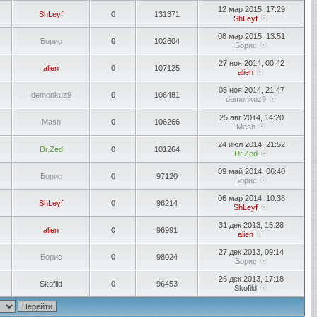
12 мар 2015, 17:29
ShLeyf
0
131371
ShLeyf
08 мар 2015, 13:51
Борис
0
102604
Борис
27 ноя 2014, 00:42
alien
0
107125
alien
05 ноя 2014, 21:47
demonkuz9
0
106481
demonkuz9
25 авг 2014, 14:20
Mash
0
106266
Mash
24 июл 2014, 21:52
Dr.Zed
0
101264
Dr.Zed
09 май 2014, 06:40
Борис
0
97120
Борис
06 мар 2014, 10:38
ShLeyf
0
96214
ShLeyf
31 дек 2013, 15:28
alien
0
96991
alien
27 дек 2013, 09:14
Борис
0
98024
Борис
26 дек 2013, 17:18
Skofild
0
96453
Skofild