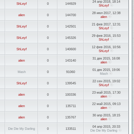
24 апр 2018, 18:14
ShLeyf
0
144929
ShLeyf
28 июл 2017, 12:38
alien
0
144700
alien
21 фев 2017, 12:31
ShLeyf
0
142501
ShLeyf
29 фев 2016, 15:53
ShLeyf
0
145326
ShLeyf
12 фев 2016, 10:56
ShLeyf
0
140600
ShLeyf
31 дек 2015, 16:08
alien
0
143140
alien
01 дек 2015, 19:06
Mash
0
91060
Mash
22 сен 2015, 19:02
ShLeyf
0
139545
ShLeyf
23 май 2015, 17:30
alien
0
100336
alien
22 май 2015, 09:13
alien
0
135711
alien
30 апр 2015, 18:15
alien
0
135767
alien
04 апр 2015, 20:33
Die Die My Darling
0
133511
Die Die My Darling