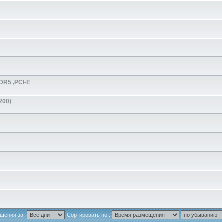
DR5 ,PCI-E
200)
щения за:
Сортировать по::