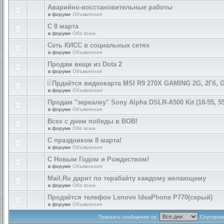
Аварийно-восстановительные работы
в форуме
Объявления
С 8 марта
в форуме
Обо всем
Сеть КИСС в социальных сетях
в форуме
Объявления
Продам вещи из Dota 2
в форуме
Объявления
Прдаётся видеокарта MSI R9 270X GAMING 2G, 2Гб, 
в форуме
Объявления
Продам "зеркалку" Sony Alpha DSLR-A500 Kit (18-55, 55
в форуме
Объявления
Всех с днем победы в ВОВ!
в форуме
Обо всем
С праздником 8 марта!
в форуме
Объявления
С Новым Годом и Рождеством!
в форуме
Объявления
Mail.Ru дарит по терабайту каждому желающему
в форуме
Обо всем
Продаётся телефон Lenovo IdeaPhone P770(серый)
в форуме
Объявления
Показать сообщения за:
Сортирова