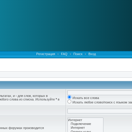
Регистрация
•
FAQ
•
Поиск
•
Вход
льтатах, и
-
для слов, которых в
Искать все слова
юбого слова из списка. Используйте
*
в
Искать любое слово/поиск с языком з
женных форумах производится