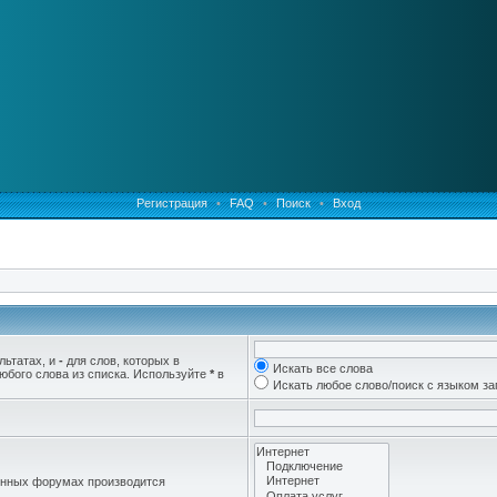
Регистрация
•
FAQ
•
Поиск
•
Вход
льтатах, и
-
для слов, которых в
Искать все слова
юбого слова из списка. Используйте
*
в
Искать любое слово/поиск с языком з
женных форумах производится