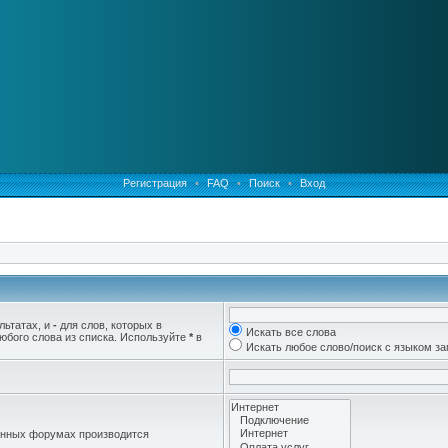
Регистрация
•
FAQ
•
Поиск
•
Вход
льтатах, и
-
для слов, которых в
Искать все слова
юбого слова из списка. Используйте
*
в
Искать любое слово/поиск с языком з
женных форумах производится