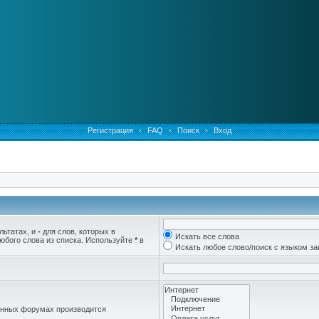
Регистрация
•
FAQ
•
Поиск
•
Вход
льтатах, и
-
для слов, которых в
Искать все слова
юбого слова из списка. Используйте
*
в
Искать любое слово/поиск с языком з
женных форумах производится