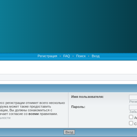
Регистрация
•
FAQ
•
Поиск
•
Вход
Имя пользователя:
Реги
есс регистрации отнимет всего несколько
орума может также предоставить
Пароль:
ации, Вы должны ознакомиться с
Забы
ачает согласие со
всеми
правилами.
ьности
А
С