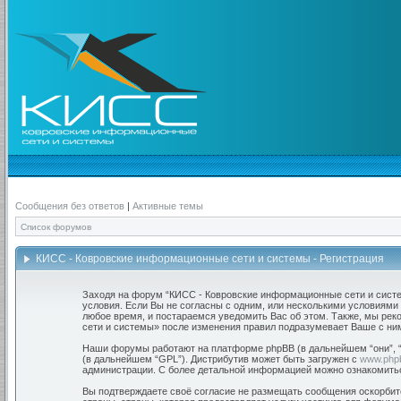
Сообщения без ответов
|
Активные темы
Список форумов
КИСС - Ковровские информационные сети и системы - Регистрация
Заходя на форум “КИСС - Ковровские информационные сети и системы
условия. Если Вы не согласны с одним, или несколькими условиями
любое время, и постараемся уведомить Вас об этом. Также, мы ре
сети и системы» после изменения правил подразумевает Ваше с ним
Наши форумы работают на платформе phpBB (в дальнейшем “они”, “и
(в дальнейшем “GPL”). Дистрибутив может быть загружен с
www.php
администрации. С более детальной информацией можно ознакомить
Вы подтверждаете своё согласие не размещать сообщения оскорбите