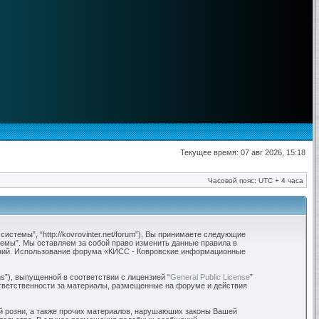
Текущее время: 07 авг 2026, 15:18
Часовой пояс: UTC + 4 часа
темы”, “http://kovrovinter.net/forum”), Вы принимаете следующие
темы”. Мы оставляем за собой право изменить данные правила в
нений. Использование форума «КИСС - Ковровские информационные
”), выпущенной в соответствии с лицензией “
General Public License
”
ответственности за материалы, размещенные на форуме и действия
ой розни, а также прочих материалов, нарушаюших законы Вашей