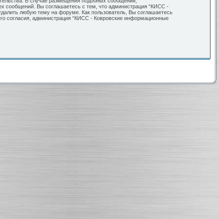
ательства. В случае размещения подобных сообщений,
ех сообщений. Вы соглашаетесь с тем, что администрация “КИСС -
удалить любую тему на форуме. Как пользователь, Вы соглашаетесь
шего согласия, администрация “КИСС - Ковровские информационные