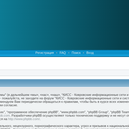
Регистрация
•
FAQ
•
Поиск
•
Вход
” (в дальнейшем «мы», «нас», «наш», “КИСС - Ковровские информационные сети и сис
 - пожалуйста, не заходите на форум “КИСС - Ковровские информационные сети и сис
комендуем Вам периодически обращаться к правилам, чтобы быть в курсе всех изме
и согласие.
х”, “программное обеспечение phpBB”, “www.phpbb.com”, “phpBB Group”, “phpBB Teams
bb.com
. Разработчики phpBB осуществляют только техническю поддержку и не несут 
ся на
http://www.phpbb.com/
.
льного, нецензурного, порнографического характера, угроз и призывов к национальн