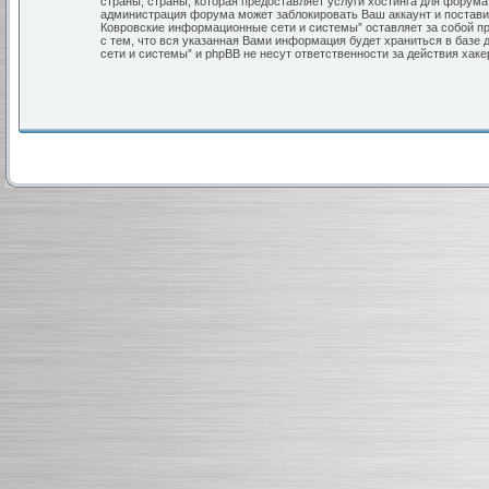
страны, страны, которая предоставляет услуги хостинга для форум
администрация форума может заблокировать Ваш аккаунт и поставит
Ковровские информационные сети и системы” оставляет за собой пр
с тем, что вся указанная Вами информация будет храниться в базе
сети и системы” и phpBB не несут ответственности за действия хак