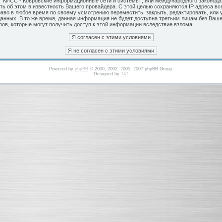
а “КИСС - Ковровские информационные сети и системы”, или международного законод
ь об этом в известность Вашего провайдера. С этой целью сохраняются IP адреса вс
аво в любое время по своему усмотрению переместить, закрыть, редактировать, или 
 данных. В то же время, данная информация не будет доступна третьим лицам без Ва
еров, которые могут получить доступ к этой информации вследствие взлома.
Powered by
phpBB
© 2000, 2002, 2005, 2007 phpBB Group.
Designed by
747