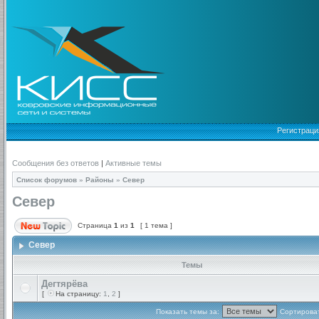
Регистраци
Сообщения без ответов
|
Активные темы
Список форумов
»
Районы
»
Север
Север
Страница
1
из
1
[ 1 тема ]
Север
Темы
Дегтярёва
[
На страницу:
1
,
2
]
Показать темы за:
Сортироват