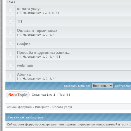
Темы
оплата услуг
[
На страницу:
1
...
5
,
6
,
7
]
ТП
Оплата в терминалах
[
На страницу:
1
,
2
,
3
,
4
]
график
Просьба к администрации...
[
На страницу:
1
,
2
,
3
,
4
,
5
]
webmani
Абонка
[
На страницу:
1
,
2
,
3
,
4
]
Показать темы за:
Сортироват
Страница
1
из
1
[ Тем: 8 ]
Список форумов
»
Интернет
»
Оплата услуг
Кто сейчас на форуме
Сейчас этот форум просматривают: нет зарегистрированных пользователей и гости: 