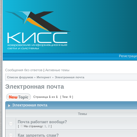
Регистраци
Сообщения без ответов
|
Активные темы
Список форумов
»
Интернет
»
Электронная почта
Электронная почта
Страница
1
из
1
[ Тем: 9 ]
Электронная почта
Темы
Почта работает вообще?
[
На страницу:
1
,
2
]
Как запретить спам?