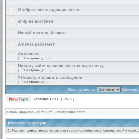
Отображение входящих писем
smtp не доступен
Новый почтовый ящик
А почта работает?
Анти-спам
[
На страницу:
1
,
2
]
Не могу зайти на свою электронную почту
[
На страницу:
1
,
2
]
Не могу отправить сообщение
[
На страницу:
1
,
2
]
Показать темы за:
Сортироват
Страница
1
из
1
[ Тем: 9 ]
Список форумов
»
Интернет
»
Электронная почта
Кто сейчас на форуме
Сейчас этот форум просматривают: нет зарегистрированных пользователей и гости: 