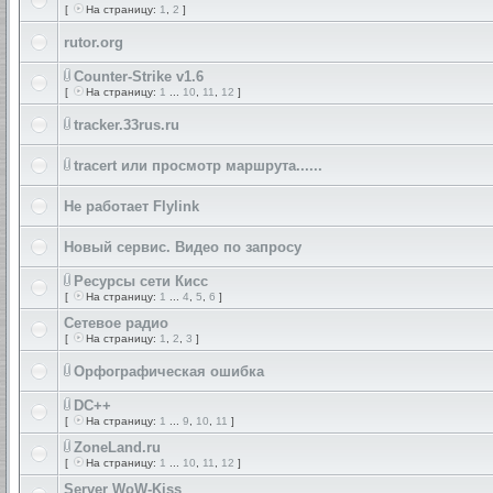
[
На страницу:
1
,
2
]
rutor.org
Counter-Strike v1.6
[
На страницу:
1
...
10
,
11
,
12
]
tracker.33rus.ru
tracert или просмотр маршрута......
Не работает Flylink
Новый сервис. Видео по запросу
Ресурсы сети Кисс
[
На страницу:
1
...
4
,
5
,
6
]
Сетевое радио
[
На страницу:
1
,
2
,
3
]
Орфографическая ошибка
DC++
[
На страницу:
1
...
9
,
10
,
11
]
ZoneLand.ru
[
На страницу:
1
...
10
,
11
,
12
]
Server WoW-Kiss