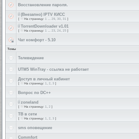
Восстановление пароля.
(Внезапно) IPTV КИСС
[
На страницу:
1
...
29
,
30
,
31
]
TorrentDownloader v1.01
[
На страницу:
1
...
23
,
24
,
25
]
Чат комфорт - 5.10
Темы
Телевидение
UTM5 WinTray - ссылка не работает
Доступ в личный кабинет
[
На страницу:
1
,
2
,
3
]
Вопрос по DC++
zoneland
[
На страницу:
1
,
2
]
ТВ в сети
[
На страницу:
1
,
2
,
3
]
sms оповещение
Commfort