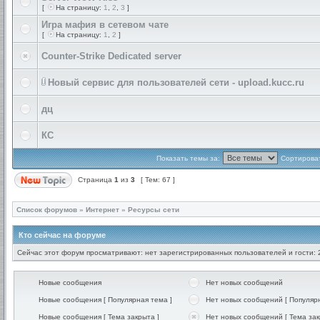
[
На страницу:
1
,
2
,
3
]
Игра мафия в сетевом чате
[
На страницу:
1
,
2
]
Counter-Strike Dedicated server
Новый сервис для пользователей сети - upload.kucc.ru
дц
КС
Показать темы за:
Сортироват
Страница
1
из
3
[ Тем: 67 ]
Список форумов
»
Интернет
»
Ресурсы сети
Кто сейчас на форуме
Сейчас этот форум просматривают: нет зарегистрированных пользователей и гости: 
Новые сообщения
Нет новых сообщений
Новые сообщения [ Популярная тема ]
Нет новых сообщений [ Популярн
Новые сообщения [ Тема закрыта ]
Нет новых сообщений [ Тема зак