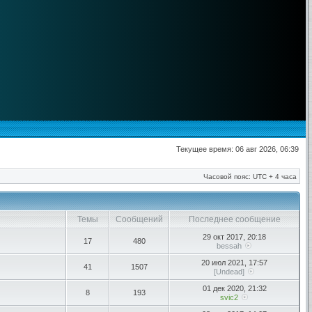
Текущее время: 06 авг 2026, 06:39
Часовой пояс: UTC + 4 часа
Темы
Сообщений
Последнее сообщение
29 окт 2017, 20:18
17
480
bessah
20 июл 2021, 17:57
41
1507
[Undead]
01 дек 2020, 21:32
8
193
svic2