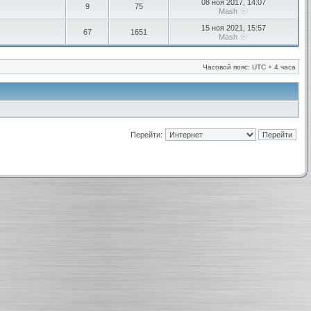
08 ноя 2017, 14:07
9
75
Mash
15 ноя 2021, 15:57
67
1651
Mash
Часовой пояс: UTC + 4 часа
Перейти: