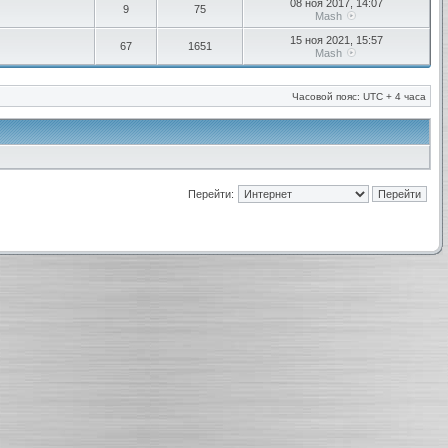
08 ноя 2017, 14:07
9
75
Mash
15 ноя 2021, 15:57
67
1651
Mash
Часовой пояс: UTC + 4 часа
Перейти: