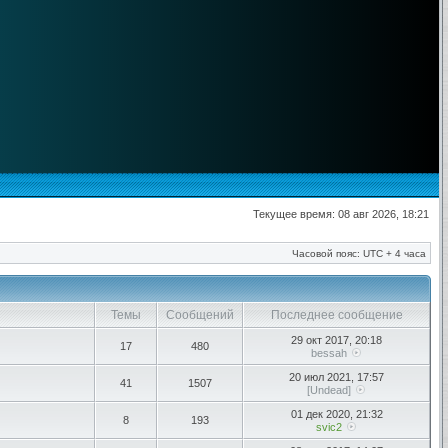
Текущее время: 08 авг 2026, 18:21
Часовой пояс: UTC + 4 часа
Темы
Сообщений
Последнее сообщение
29 окт 2017, 20:18
17
480
bessah
20 июл 2021, 17:57
41
1507
[Undead]
01 дек 2020, 21:32
8
193
svic2