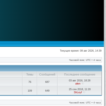
Текущее время: 08 авг 2026, 14:39
Часовой пояс: UTC + 4 часа
Темы
Сообщений
Последнее сообщение
03 авг 2016, 18:28
76
687
alien
25 сен 2018, 11:20
109
649
ShLeyf
Часовой пояс: UTC + 4 часа