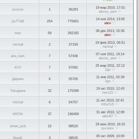
19 мар 2015, 17:01
ezocon
1
36283
alexey_qwe
14 ноя 2014, 13:05
}{oTTaB
254
775901
alien
06 дек 2013, 15:36
max
59
282182
alien
19 фев 2013, 06:51
michail
2
37159
michail
07 ноя 2011, 19:14
aka_kain
7
57436
alexey_qwe
25 мар 2011, 22:12
KVV
7
57092
2go
11 янв 2011, 02:39
Дарвин
6
55705
2go
19 окт 2010, 12:43
Tokugawa
32
175396
hero33
11 окт 2010, 02:41
michail
6
54757
KRaToS
31 авг 2010, 12:08
KRON
37
196469
alien87
29 июн 2010, 18:15
dman_pcb
15
98520
pyrodex
05 окт 2009, 10:09
ManiK
3
38525