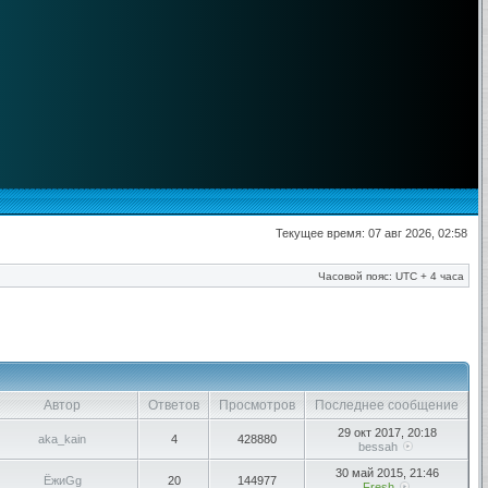
Текущее время: 07 авг 2026, 02:58
Часовой пояс: UTC + 4 часа
Автор
Ответов
Просмотров
Последнее сообщение
29 окт 2017, 20:18
aka_kain
4
428880
bessah
30 май 2015, 21:46
ЁжиGg
20
144977
Fresh