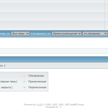
темы за:
Сортировать по:
и: 1
Объявление
лярная тема ]
Прилепленная
 закрыта ]
Перенесенная
Powered by
phpBB
© 2000, 2002, 2005, 2007 phpBB Group.
Designed by
747