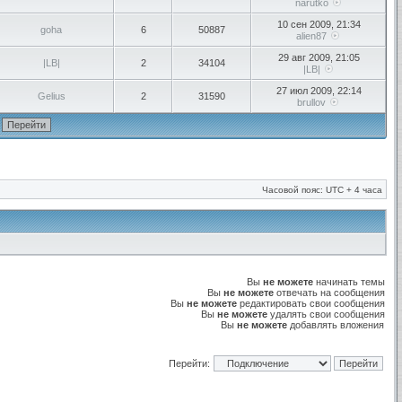
narutko
10 сен 2009, 21:34
goha
6
50887
alien87
29 авг 2009, 21:05
|LB|
2
34104
|LB|
27 июл 2009, 22:14
Gelius
2
31590
brullov
Часовой пояс: UTC + 4 часа
Вы
не можете
начинать темы
Вы
не можете
отвечать на сообщения
Вы
не можете
редактировать свои сообщения
Вы
не можете
удалять свои сообщения
Вы
не можете
добавлять вложения
Перейти: