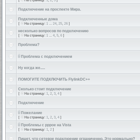
[
На страницу:
1
,
2
,
3
]
Подключение на проспекте Мира.
Подключенные дома
[
На страницу:
1
...
24
,
25
,
26
]
несколько вопросов по подключению
[
На страницу:
1
...
4
,
5
,
6
]
Проблема?
Проблема с подключением
Ну когда же.....
ПОМОГИТЕ ПОДКЛЮЧИТЬ FlylinkDC++
Сколько стоит подключение
[
На страницу:
1
,
2
,
3
,
4
]
Подключение
Пожелание
[
На страницу:
1
,
2
,
3
,
4
]
Проблемы с pppoe на Vista
[
На страницу:
1
,
2
]
Пишет, что сетевое подклюение ограниченно. Это нормально?