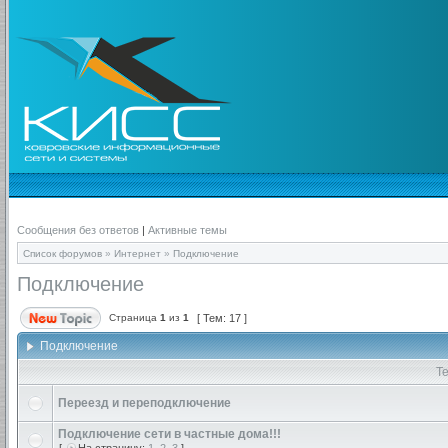
Сообщения без ответов
|
Активные темы
Список форумов
»
Интернет
»
Подключение
Подключение
Страница
1
из
1
[ Тем: 17 ]
Подключение
Т
Переезд и переподключение
Подключение сети в частные дома!!!