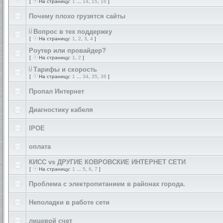
[
На страницу:
1
...
14
,
15
,
16
]
Почему плохо грузятся сайты
Вопрос в тех поддержку
[
На страницу:
1
,
2
,
3
,
4
]
Роутер или провайдер?
[
На страницу:
1
,
2
]
Тарифы и скорость
[
На страницу:
1
...
34
,
35
,
36
]
Пропал Интернет
Диагностику кабеля
IPOE
оплата
КИСС vs ДРУГИЕ КОВРОВСКИЕ ИНТЕРНЕТ СЕТИ
[
На страницу:
1
...
5
,
6
,
7
]
Проблема с электропитанием в районах города.
Неполадки в работе сети
лицевой счет