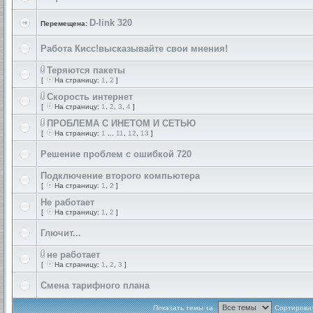
D-link 320
Перемещена:
Работа Кисс!высказывайте свои мнения!
Теряются пакеты
[
На страницу:
1
,
2
]
Скорость интернет
[
На страницу:
1
,
2
,
3
,
4
]
ПРОБЛЕМА С ИНЕТОМ И СЕТЬЮ
[
На страницу:
1
...
11
,
12
,
13
]
Решение проблем с ошибкой 720
Подключение второго компьютера
[
На страницу:
1
,
2
]
Не работает
[
На страницу:
1
,
2
]
Глючит...
не работает
[
На страницу:
1
,
2
,
3
]
Смена тарифного плана
Показать темы за:
Сортироват