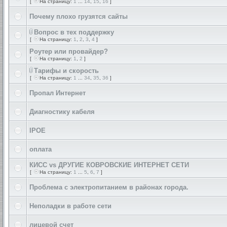
[
На страницу:
1
...
14
,
15
,
16
]
Почему плохо грузятся сайты
Вопрос в тех поддержку
[
На страницу:
1
,
2
,
3
,
4
]
Роутер или провайдер?
[
На страницу:
1
,
2
]
Тарифы и скорость
[
На страницу:
1
...
34
,
35
,
36
]
Пропал Интернет
Диагностику кабеля
IPOE
оплата
КИСС vs ДРУГИЕ КОВРОВСКИЕ ИНТЕРНЕТ СЕТИ
[
На страницу:
1
...
5
,
6
,
7
]
Проблема с электропитанием в районах города.
Неполадки в работе сети
лицевой счет