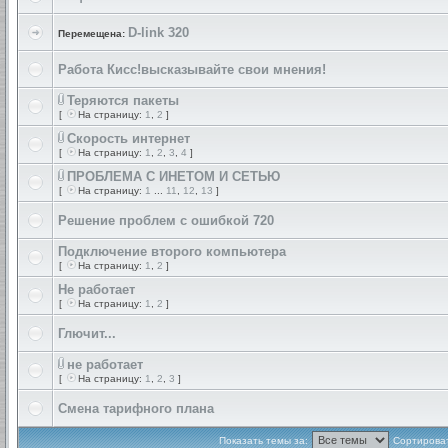
D-link 320
Перемещена:
Работа Кисс!высказывайте свои мнения!
Теряются пакеты
[
На страницу:
1
,
2
]
Скорость интернет
[
На страницу:
1
,
2
,
3
,
4
]
ПРОБЛЕМА С ИНЕТОМ И СЕТЬЮ
[
На страницу:
1
...
11
,
12
,
13
]
Решение проблем с ошибкой 720
Подключение второго компьютера
[
На страницу:
1
,
2
]
Не работает
[
На страницу:
1
,
2
]
Глючит...
не работает
[
На страницу:
1
,
2
,
3
]
Смена тарифного плана
Показать темы за:
Сортироват