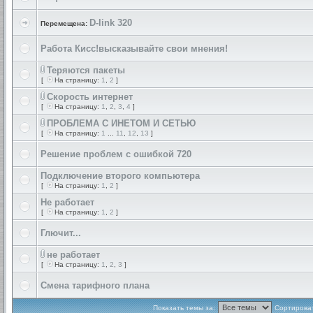
D-link 320
Перемещена:
Работа Кисс!высказывайте свои мнения!
Теряются пакеты
[
На страницу:
1
,
2
]
Скорость интернет
[
На страницу:
1
,
2
,
3
,
4
]
ПРОБЛЕМА С ИНЕТОМ И СЕТЬЮ
[
На страницу:
1
...
11
,
12
,
13
]
Решение проблем с ошибкой 720
Подключение второго компьютера
[
На страницу:
1
,
2
]
Не работает
[
На страницу:
1
,
2
]
Глючит...
не работает
[
На страницу:
1
,
2
,
3
]
Смена тарифного плана
Показать темы за:
Сортироват