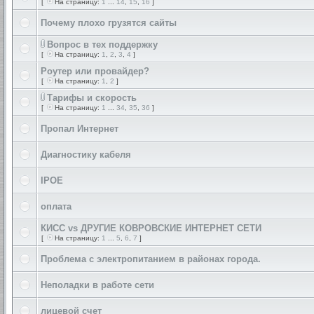
[
На страницу:
1
...
14
,
15
,
16
]
Почему плохо грузятся сайты
Вопрос в тех поддержку
[
На страницу:
1
,
2
,
3
,
4
]
Роутер или провайдер?
[
На страницу:
1
,
2
]
Тарифы и скорость
[
На страницу:
1
...
34
,
35
,
36
]
Пропал Интернет
Диагностику кабеля
IPOE
оплата
КИСС vs ДРУГИЕ КОВРОВСКИЕ ИНТЕРНЕТ СЕТИ
[
На страницу:
1
...
5
,
6
,
7
]
Проблема с электропитанием в районах города.
Неполадки в работе сети
лицевой счет