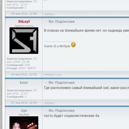
Зарегистрирован:
23
янв 2011, 11:07
Сообщений:
2
23 янв 2011, 11:08
ShLeyf
Re: Подлесная
Администратор
В планах на ближайшее время нет, но надежда ум
_________________
Game iS a lifeStyle
Зарегистрирован:
25
июн 2009, 21:36
Сообщений:
228
Откуда:
ООО "КИСС"
24 янв 2011, 12:28
knox
Re: Подлесная
Где расположен самый ближайший хаб, какое расс
Зарегистрирован:
23
янв 2011, 11:07
Сообщений:
2
27 янв 2011, 11:06
2go
Re: Подлесная
HELPER
пусть будет социалистическая 4а