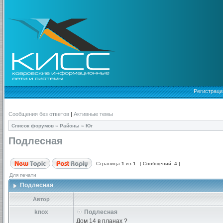
Регистраци
Сообщения без ответов
|
Активные темы
Список форумов
»
Районы
»
Юг
Подлесная
Страница
1
из
1
[ Сообщений: 4 ]
Для печати
Подлесная
Автор
knox
Подлесная
Дом 14 в планах ?