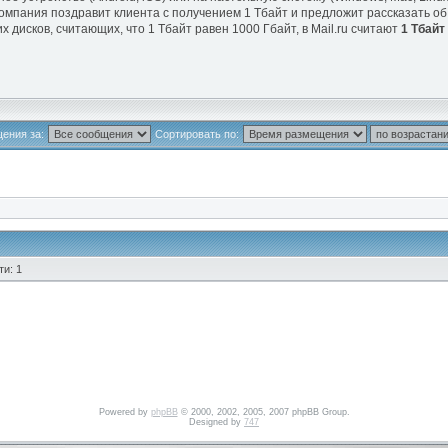
u компания поздравит клиента с получением 1 Тбайт и предложит рассказать 
х дисков, считающих, что 1 Тбайт равен 1000 Гбайт, в Mail.ru считают
1 Тбайт
ения за:
Сортировать по:
и: 1
Powered by
phpBB
© 2000, 2002, 2005, 2007 phpBB Group.
Designed by
747