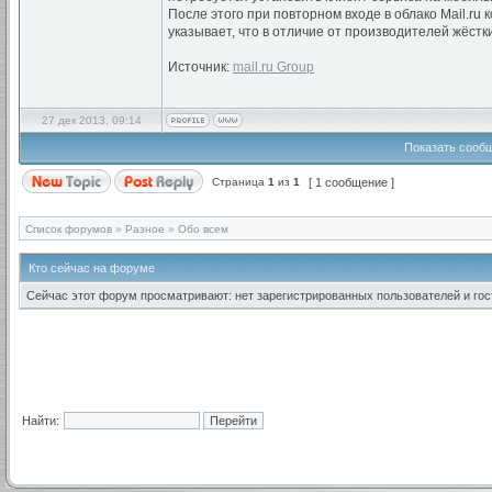
После этого при повторном входе в облако Mail.r
указывает, что в отличие от производителей жёстки
Источник:
mail.ru Group
27 дек 2013, 09:14
Показать сообщ
Страница
1
из
1
[ 1 сообщение ]
Список форумов
»
Разное
»
Обо всем
Кто сейчас на форуме
Сейчас этот форум просматривают: нет зарегистрированных пользователей и гост
Найти: