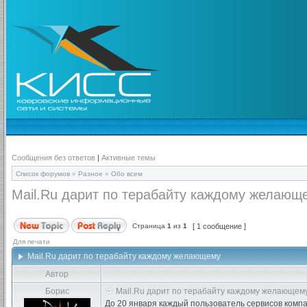
Сообщения без ответов
|
Активные темы
Список форумов
»
Разное
»
Обо всем
Mail.Ru дарит по терабайту каждому желающ
Страница
1
из
1
[ 1 сообщение ]
Для печати
Mail.Ru дарит по терабайту каждому желающему
Автор
Борис
Mail.Ru дарит по терабайту каждому желающем
До 20 января каждый пользователь сервисов компа