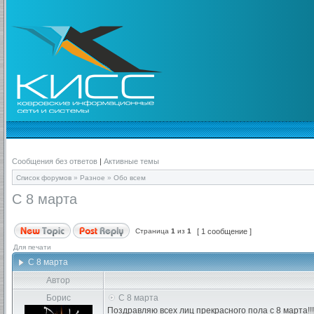
Сообщения без ответов
|
Активные темы
Список форумов
»
Разное
»
Обо всем
С 8 марта
Страница
1
из
1
[ 1 сообщение ]
Для печати
С 8 марта
Автор
Борис
С 8 марта
Поздравляю всех лиц прекрасного пола с 8 марта!!!