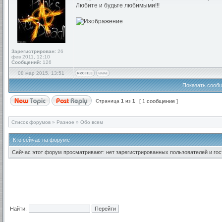
Любите и будьте любимыми!!!
Зарегистрирован:
26
фев 2011, 12:10
Сообщений:
126
08 мар 2015, 13:51
Показать сообщ
Страница
1
из
1
[ 1 сообщение ]
Список форумов
»
Разное
»
Обо всем
Кто сейчас на форуме
Сейчас этот форум просматривают: нет зарегистрированных пользователей и гост
Найти: