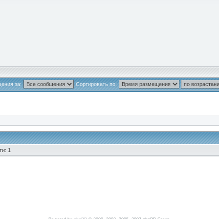
ения за:
Сортировать по:
и: 1