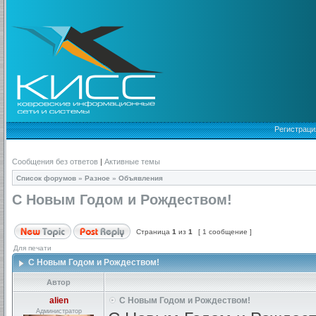
Регистраци
Сообщения без ответов
|
Активные темы
Список форумов
»
Разное
»
Объявления
С Новым Годом и Рождеством!
Страница
1
из
1
[ 1 сообщение ]
Для печати
С Новым Годом и Рождеством!
Автор
alien
С Новым Годом и Рождеством!
Администратор