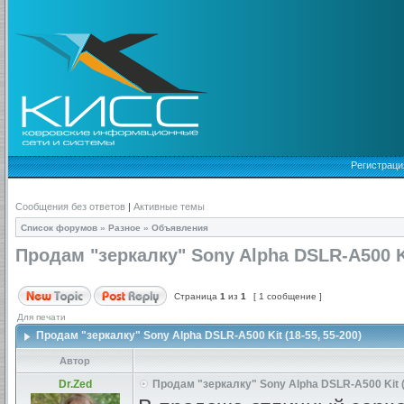
Регистраци
Сообщения без ответов
|
Активные темы
Список форумов
»
Разное
»
Объявления
Продам "зеркалку" Sony Alpha DSLR-A500 Kit
Страница
1
из
1
[ 1 сообщение ]
Для печати
Продам "зеркалку" Sony Alpha DSLR-A500 Kit (18-55, 55-200)
Автор
Dr.Zed
Продам "зеркалку" Sony Alpha DSLR-A500 Kit (