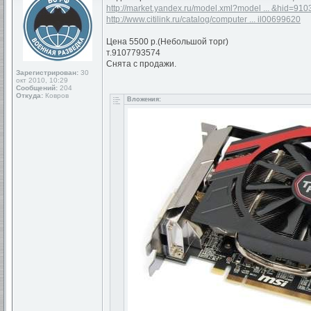
http://market.yandex.ru/model.xml?model ... &hid=910
http://www.citilink.ru/catalog/computer ... il00699620
Цена 5500 р.(Небольшой торг)
т.9107793574
Снята с продажи.
Зарегистрирован:
30
окт 2010, 10:29
Сообщений:
204
Откуда:
Ковров
Вложения: