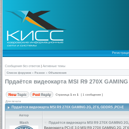
Регистраци
Сообщения без ответов
|
Активные темы
Список форумов
»
Разное
»
Объявления
Прдаётся видеокарта MSI R9 270X GAMING 
Страница
1
из
1
[ 1 сообщение ]
Для печати
Прдаётся видеокарта MSI R9 270X GAMING 2G, 2Гб, GDDR5 ,PCI-E
Автор
Mash
Прдаётся видеокарта MSI R9 270X GAMING 2G, 
Видеокарта PCI-E 3.0 MSI R9 270X GAMING 2G, 2Гб