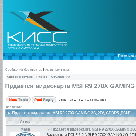
Регистраци
Сообщения без ответов
|
Активные темы
Список форумов
»
Разное
»
Объявления
Прдаётся видеокарта MSI R9 270X GAMING 
Страница
1
из
1
[ 1 сообщение ]
Для печати
Прдаётся видеокарта MSI R9 270X GAMING 2G, 2Гб, GDDR5 ,PCI-E
Автор
Mash
Прдаётся видеокарта MSI R9 270X GAMING 2G, 
Видеокарта PCI-E 3.0 MSI R9 270X GAMING 2G, 2Гб