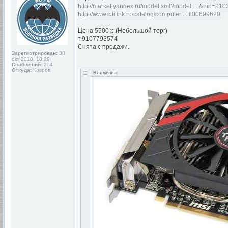
http://market.yandex.ru/model.xml?model ... &hid=910
http://www.citilink.ru/catalog/computer ... il00699620
Цена 5500 р.(Небольшой торг)
т.9107793574
Снята с продажи.
Зарегистрирован:
30
окт 2010, 10:29
Сообщений:
204
Откуда:
Ковров
Вложения: