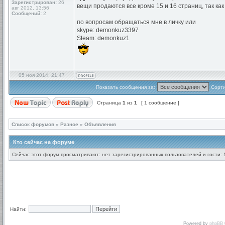
Зарегистрирован:
26
вещи продаются все кроме 15 и 16 страниц, так ка
авг 2012, 13:56
Сообщений:
2
по вопросам обращаться мне в личку или
skype: demonkuz3397
Steam: demonkuz1
05 ноя 2014, 21:47
Показать сообщения за:
Сорти
Страница
1
из
1
[ 1 сообщение ]
Список форумов
»
Разное
»
Объявления
Кто сейчас на форуме
Сейчас этот форум просматривают: нет зарегистрированных пользователей и гости: 
Найти:
Powered by
phpBB