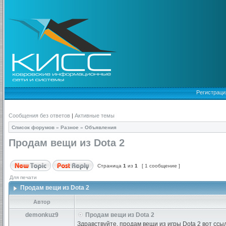
Регистраци
Сообщения без ответов
|
Активные темы
Список форумов
»
Разное
»
Объявления
Продам вещи из Dota 2
Страница
1
из
1
[ 1 сообщение ]
Для печати
Продам вещи из Dota 2
Автор
demonkuz9
Продам вещи из Dota 2
Здравствуйте, продам вещи из игры Dota 2 вот сс