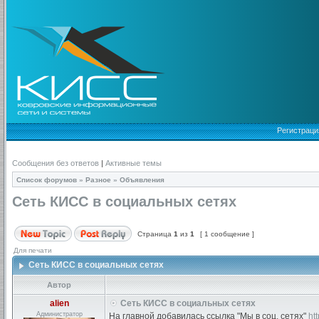
Регистраци
Сообщения без ответов
|
Активные темы
Список форумов
»
Разное
»
Объявления
Сеть КИСС в социальных сетях
Страница
1
из
1
[ 1 сообщение ]
Для печати
Сеть КИСС в социальных сетях
Автор
alien
Сеть КИСС в социальных сетях
Администратор
На главной добавилась ссылка "Мы в соц. сетях"
ht