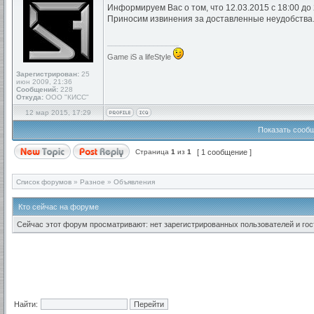
Информируем Вас о том, что 12.03.2015 с 18:00 до
Приносим извинения за доставленные неудобства
_________________
Game iS a lifeStyle
Зарегистрирован:
25
июн 2009, 21:36
Сообщений:
228
Откуда:
ООО "КИСС"
12 мар 2015, 17:29
Показать сообщ
Страница
1
из
1
[ 1 сообщение ]
Список форумов
»
Разное
»
Объявления
Кто сейчас на форуме
Сейчас этот форум просматривают: нет зарегистрированных пользователей и гост
Найти: