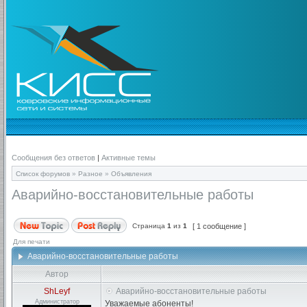
Сообщения без ответов
|
Активные темы
Список форумов
»
Разное
»
Объявления
Аварийно-восстановительные работы
Страница
1
из
1
[ 1 сообщение ]
Для печати
Аварийно-восстановительные работы
Автор
ShLeyf
Аварийно-восстановительные работы
Администратор
Уважаемые абоненты!