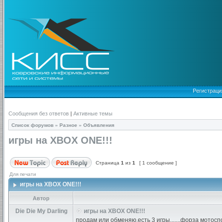
Регистраци
Сообщения без ответов
|
Активные темы
Список форумов
»
Разное
»
Объявления
игры на XBOX ONE!!!
Страница
1
из
1
[ 1 сообщение ]
Для печати
игры на XBOX ONE!!!
Автор
Die Die My Darling
игры на XBOX ONE!!!
продам или обменяю,есть 3 игры.......форза мотосп