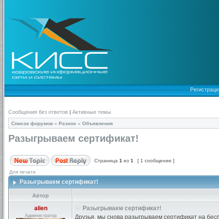
Регистраци
Сообщения без ответов
|
Активные темы
Список форумов
»
Разное
»
Объявления
Разыгрываем сертификат!
Страница
1
из
1
[ 1 сообщение ]
Для печати
Разыгрываем сертификат!
Автор
alien
Разыгрываем сертификат!
Администратор
Друзья, мы снова разыгрываем сертификат на бесп