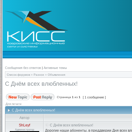
Сообщения без ответов
|
Активные темы
Список форумов
»
Разное
»
Объявления
С Днём всех влюбленных!
Страница
1
из
1
[ 1 сообщение ]
Для печати
С Днём всех влюбленных!
Автор
ShLeyf
С Днём всех влюбленных!
Администратор
Дорогие наши абоненты, в преддверии Дня всех в