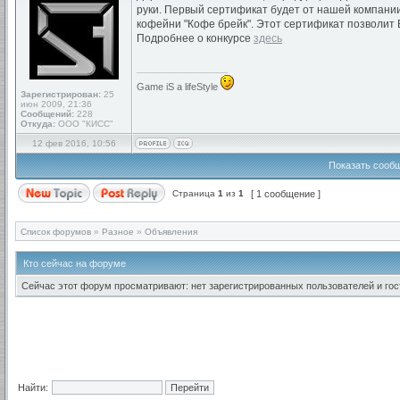
руки. Первый сертификат будет от нашей компании
кофейни "Кофе брейк". Этот сертификат позволит В
Подробнее о конкурсе
здесь
_________________
Game iS a lifeStyle
Зарегистрирован:
25
июн 2009, 21:36
Сообщений:
228
Откуда:
ООО "КИСС"
12 фев 2016, 10:56
Показать сообщ
Страница
1
из
1
[ 1 сообщение ]
Список форумов
»
Разное
»
Объявления
Кто сейчас на форуме
Сейчас этот форум просматривают: нет зарегистрированных пользователей и гост
Найти: